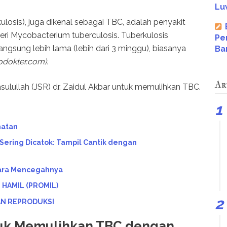
Lu
ulosis), juga dikenal sebagai TBC, adalah penyakit
eri Mycobacterium tuberculosis. Tuberkulosis
Pe
gsung lebih lama (lebih dari 3 minggu), biasanya
Ba
odokter.com).
Ar
Rasulullah (JSR) dr. Zaidul Akbar untuk memulihkan TBC.
hatan
ering Dicatok: Tampil Cantik dengan
Cara Mencegahnya
HAMIL (PROMIL)
AN REPRODUKSI
tuk Memulihkan TBC dengan