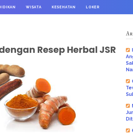
DIDIKAN
WISATA
KESEHATAN
LOKER
Ar
dengan Resep Herbal JSR
An
Sa
Na
Te
Su
Ju
Dit