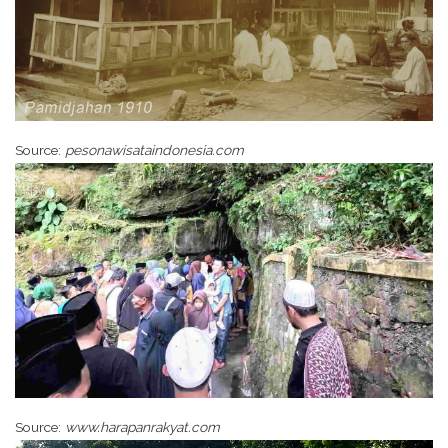
Source:
pesonawisataindonesia.com
Source:
www.harapanrakyat.com