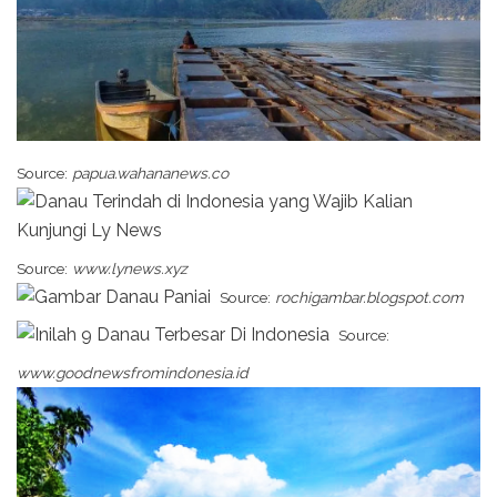
Source:
papua.wahananews.co
Source:
www.lynews.xyz
Source:
rochigambar.blogspot.com
Source:
www.goodnewsfromindonesia.id