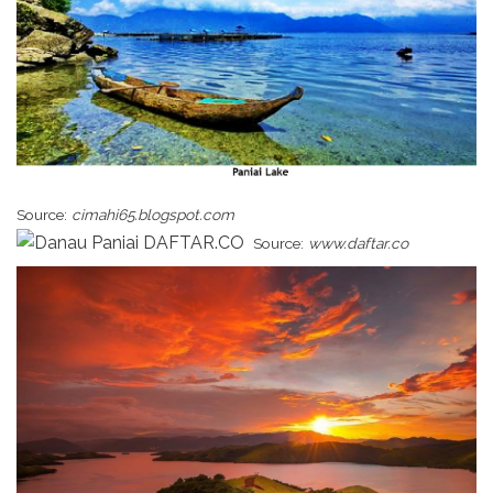
Source:
cimahi65.blogspot.com
Source:
www.daftar.co