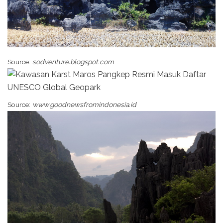
Source:
sodventure.blogspot.com
Source:
www.goodnewsfromindonesia.id