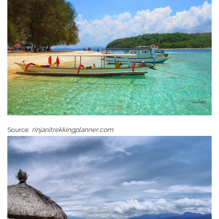
Source:
rinjanitrekkingplanner.com