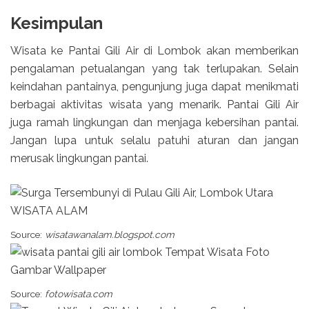
Kesimpulan
Wisata ke Pantai Gili Air di Lombok akan memberikan
pengalaman petualangan yang tak terlupakan. Selain
keindahan pantainya, pengunjung juga dapat menikmati
berbagai aktivitas wisata yang menarik. Pantai Gili Air
juga ramah lingkungan dan menjaga kebersihan pantai.
Jangan lupa untuk selalu patuhi aturan dan jangan
merusak lingkungan pantai.
Source:
wisatawanalam.blogspot.com
Source:
fotowisata.com