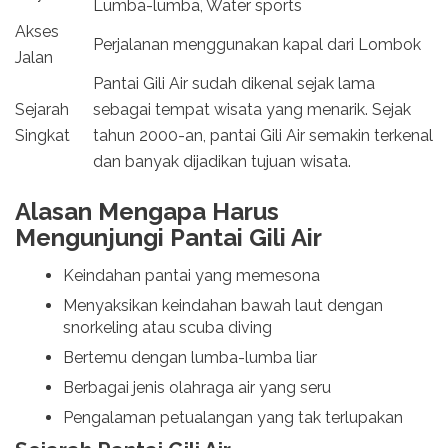
Lumba-lumba, Water sports
Akses
Perjalanan menggunakan kapal dari Lombok
Jalan
Pantai Gili Air sudah dikenal sejak lama
Sejarah
sebagai tempat wisata yang menarik. Sejak
Singkat
tahun 2000-an, pantai Gili Air semakin terkenal
dan banyak dijadikan tujuan wisata.
Alasan Mengapa Harus
Mengunjungi Pantai Gili Air
Keindahan pantai yang memesona
Menyaksikan keindahan bawah laut dengan
snorkeling atau scuba diving
Bertemu dengan lumba-lumba liar
Berbagai jenis olahraga air yang seru
Pengalaman petualangan yang tak terlupakan